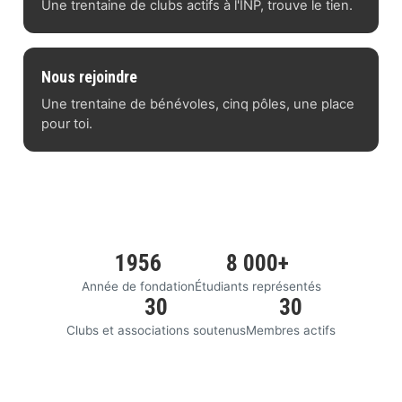
Une trentaine de clubs actifs à l'INP, trouve le tien.
Nous rejoindre
Une trentaine de bénévoles, cinq pôles, une place
pour toi.
1956
8 000+
Année de fondation
Étudiants représentés
30
30
Clubs et associations soutenus
Membres actifs