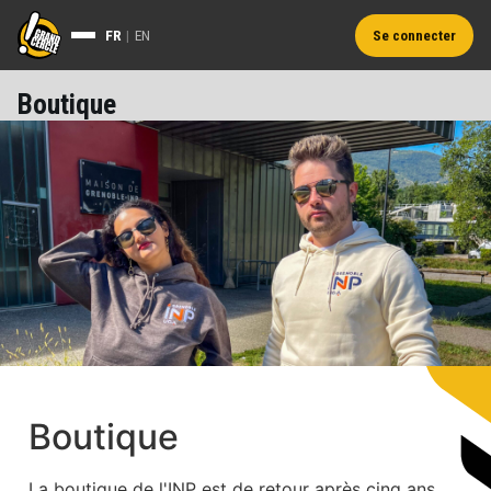
FR
|
EN
Se connecter
Boutique
Boutique
La boutique de l'INP est de retour après cinq ans